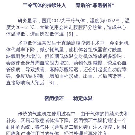
干冷气体的持续注入——背后的“罪魁祸首”
研究显示，医用CO2为干冷气体，湿度为0.002％，温
度为20～21℃，大量使用会带走腹腔部分热量，造成中心
体温降低，进而诱发低体温［5］。
术中低体温常发生于直肠癌腹腔镜手术中，会引起机
体代谢率下降，减少耗氧量，使机体各组织器官对缺血、
缺氧耐受力增加。但长期低体温会对机体造成诸多影响，
会致使全身外周血管阻力增加、药物代谢减慢，诱发心血
管疾病，导致拔管、麻醉苏醒延迟，还会引起凝血功能障
碍、免疫功能抑制，增加血栓形成、出血、术后感染等，
直接影响病人预后［6］。
密闭循环——稳定体温
传统的气腹机在使用过程中，由于气体的持续流失和
补充，容易导致患者体温下降。密闭循环气腹机通过一个
封闭的系统，将气体（通常是二氧化碳）注入腹腔，同时
回收和过滤使用过的气体，经过处理后再次注入。