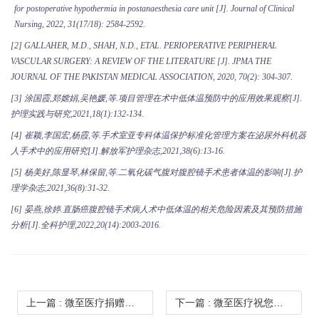
for postoperative hypothermia in postanaesthesia care unit [J]. Journal of Clinical
Nursing, 2022, 31(17/18): 2584-2592.
[2]
GALLAHER, M.D., SHAH, N.D., ETAL. PERIOPERATIVE PERIPHERAL
VASCULAR SURGERY: A REVIEW OF THE LITERATURE [J]. JPMA THE
JOURNAL OF THE PAKISTAN MEDICAL ASSOCIATION, 2020, 70(2): 304-307.
[3]
涂国霞
,
郑嫦娟
,
吴艳媛
,
等
.
项目管理在术中低体温预防中的应用效果观察
[J].
护理实践与研究
,2021,18(1):132-134.
[4]
崔颖
,
李国宏
,
杨霞
,
等
.
手术室亚专科体温保护标准化管理方案在泌尿外科机器
人手术中的应用研究
[J].
解放军护理杂志
,
2021,
3
8(
6
):13-1
6
.
[5]
杨美好
,
陈显琴
,
林保留
,
等
.
二氧化碳气腹对腹腔镜手术患者体温的影响
[J].
护
理学杂志
,2021,36(8):31-32.
[6]
晏燕
,
徐婷
.
直肠癌腹腔镜手术病人术中低体温的相关危险因素及其预防措施
分析
[J].
全科护理
,2022,20(14):2003-2016.
上一篇
: 微至医疗捐赠善款 助力西藏抗震救灾
下一篇
: 微至医疗祝您蛇年大吉，万事如意！