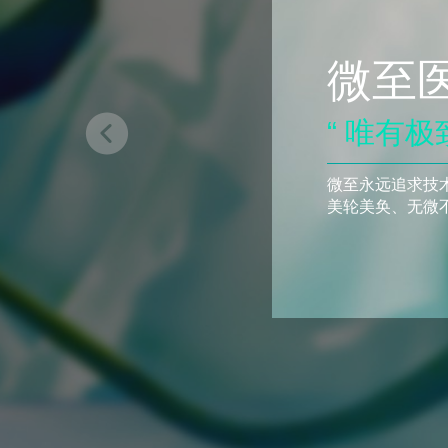
微至
“ 唯有
微至永远追求技
美轮美奂、无微不