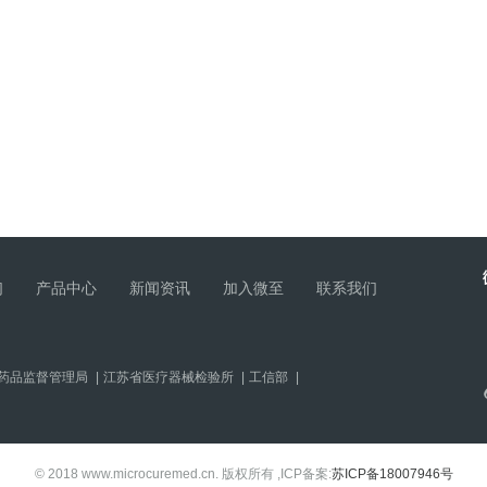
们
产品中心
新闻资讯
加入微至
联系我们
药品监督管理局
|
江苏省医疗器械检验所
|
工信部
|
© 2018 www.microcuremed.cn. 版权所有 ,ICP备案:
苏ICP备18007946号