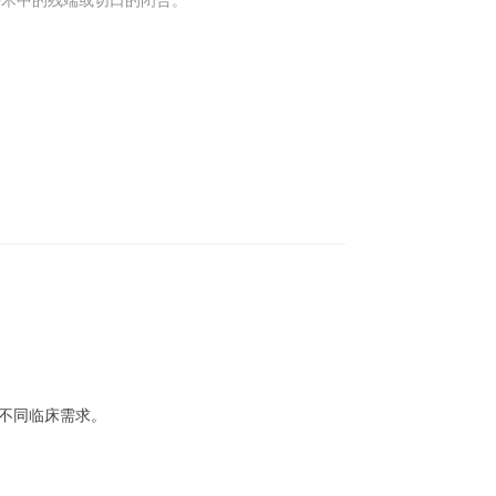
手术中的残端或切口的闭合。
满足不同临床需求。