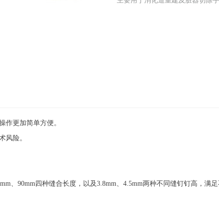
主要用于消化道重建及脏器切除
使操作更加简单方便。
手术风险。
60mm、90mm四种缝合长度，以及3.8mm、4.5mm两种不同缝钉钉高，