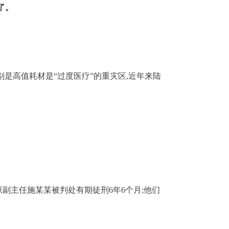
了。
别是高值耗材是“过度医疗”的重灾区,近年来陆
原副主任施某某被判处有期徒刑6年6个月;他们