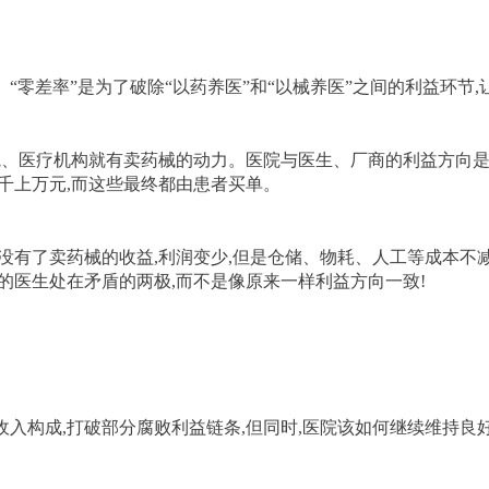
“零差率”是为了破除“以药养医”和“以械养医”之间的利益环节,
院、医疗机构就有卖药械的动力。医院与医生、厂商的利益方向是
几千上万元,而这些最终都由患者买单。
没有了卖药械的收益,利润变少,但是仓储、物耗、人工等成本不减
的医生处在矛盾的两极,而不是像原来一样利益方向一致!
入构成,打破部分腐败利益链条,但同时,医院该如何继续维持良