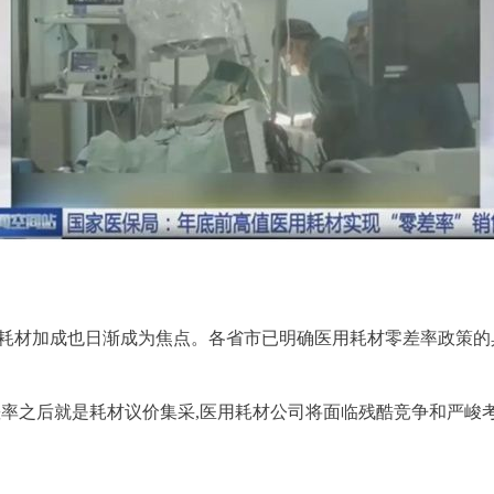
用耗材加成也日渐成为焦点。各省市已明确医用耗材零差率政策
差率之后就是耗材议价集采,医用耗材公司将面临残酷竞争和严峻考