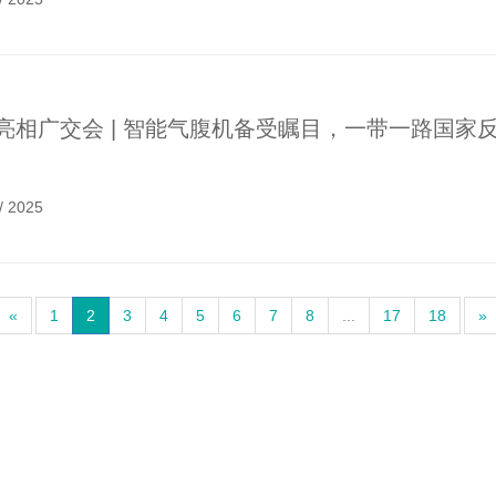
亮相广交会 | 智能气腹机备受瞩目，一带一路国家
/
2025
«
1
2
3
4
5
6
7
8
...
17
18
»